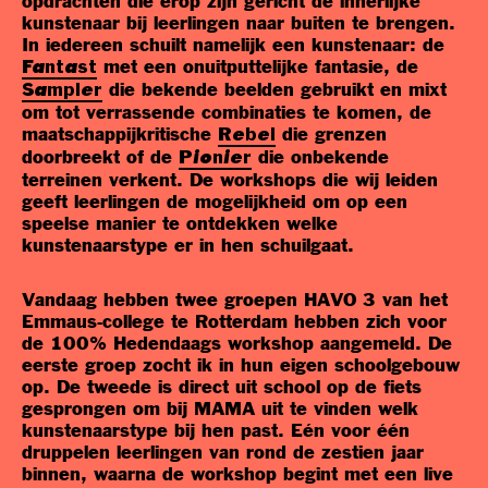
opdrachten die erop zijn gericht de innerlijke
kunstenaar bij leerlingen naar buiten te brengen.
In iedereen schuilt namelijk een kunstenaar: de
met een onuitputtelijke fantasie, de
Fantast
die bekende beelden gebruikt en mixt
Sampler
om tot verrassende combinaties te komen, de
maatschappijkritische
die grenzen
Rebel
doorbreekt of de
die onbekende
Pionier
terreinen verkent. De workshops die wij leiden
geeft leerlingen de mogelijkheid om op een
speelse manier te ontdekken welke
kunstenaarstype er in hen schuilgaat.
Vandaag hebben twee groepen HAVO 3 van het
Emmaus-college te Rotterdam hebben zich voor
de 100% Hedendaags workshop aangemeld. De
eerste groep zocht ik in hun eigen schoolgebouw
op. De tweede is direct uit school op de fiets
gesprongen om bij MAMA uit te vinden welk
kunstenaarstype bij hen past. Eén voor één
druppelen leerlingen van rond de zestien jaar
binnen, waarna de workshop begint met een live