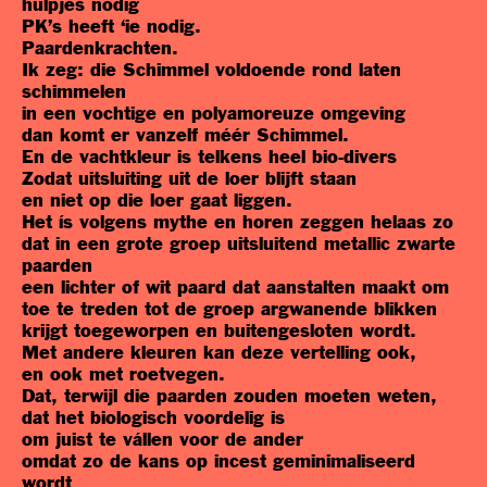
hulpjes nodig
PK’s heeft ‘ie nodig.
Paardenkrachten.
Ik zeg: die Schimmel voldoende rond laten
schimmelen
in een vochtige en polyamoreuze omgeving
dan komt er vanzelf méér Schimmel.
En de vachtkleur is telkens heel bio-divers
Zodat uitsluiting uit de loer blijft staan
en niet op die loer gaat liggen.
Het ís volgens mythe en horen zeggen helaas zo
dat in een grote groep uitsluitend metallic zwarte
paarden
een lichter of wit paard dat aanstalten maakt om
toe te treden tot de groep argwanende blikken
krijgt toegeworpen en buitengesloten wordt.
Met andere kleuren kan deze vertelling ook,
en ook met roetvegen.
Dat, terwijl die paarden zouden moeten weten,
dat het biologisch voordelig is
om juist te vállen voor de ander
omdat zo de kans op incest geminimaliseerd
wordt