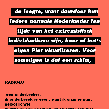
de leegte, want daardoor kan
iedere normale Nederlander ten
tijde van het extremistisch
individualisme zijn, haar of het’s
eigen Piet visualiseren. Voor
sommigen is dat een schim,
RADIO-DJ
-een ónderbreker,
ik onderbreek je even, want ik snap je punt
geloof ik wel