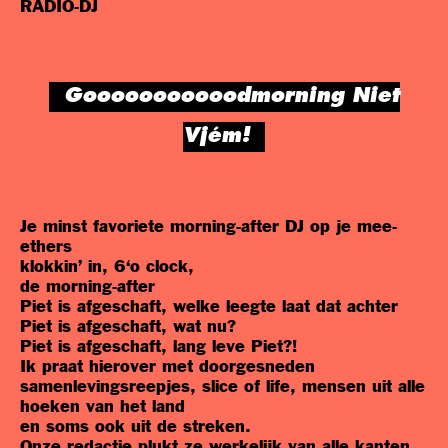
RADIO-DJ
Gooooooooooodmorning Niet
Vjém!
Je minst favoriete morning-after DJ op je mee-
ethers
klokkin’ in, 6‘o clock,
de morning-after
Piet is afgeschaft, welke leegte laat dat achter
Piet is afgeschaft, wat nu?
Piet is afgeschaft, lang leve Piet?!
Ik praat hierover met doorgesneden
samenlevingsreepjes, slice of life, mensen uit alle
hoeken van het land
en soms ook uit de streken.
Onze redactie plukt ze werkelijk van alle kanten