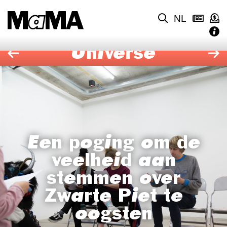
NL
Universe
Een poging om de
veelheid aan
stemmen over
Zwarte Piet te
oogsten