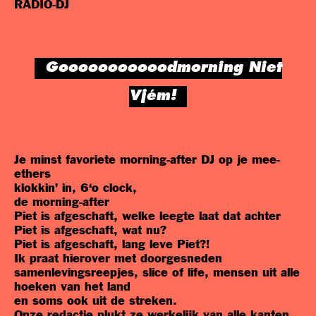
RADIO-DJ
Gooooooooooodmorning Niet
Vjém!
Je minst favoriete morning-after DJ op je mee-
ethers
klokkin’ in, 6‘o clock,
de morning-after
Piet is afgeschaft, welke leegte laat dat achter
Piet is afgeschaft, wat nu?
Piet is afgeschaft, lang leve Piet?!
Ik praat hierover met doorgesneden
samenlevingsreepjes, slice of life, mensen uit alle
hoeken van het land
en soms ook uit de streken.
Onze redactie plukt ze werkelijk van alle kanten