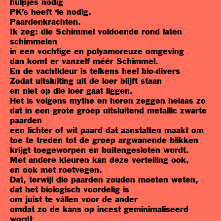
hulpjes nodig
PK’s heeft ‘ie nodig.
Paardenkrachten.
Ik zeg: die Schimmel voldoende rond laten
schimmelen
in een vochtige en polyamoreuze omgeving
dan komt er vanzelf méér Schimmel.
En de vachtkleur is telkens heel bio-divers
Zodat uitsluiting uit de loer blijft staan
en niet op die loer gaat liggen.
Het ís volgens mythe en horen zeggen helaas zo
dat in een grote groep uitsluitend metallic zwarte
paarden
een lichter of wit paard dat aanstalten maakt om
toe te treden tot de groep argwanende blikken
krijgt toegeworpen en buitengesloten wordt.
Met andere kleuren kan deze vertelling ook,
en ook met roetvegen.
Dat, terwijl die paarden zouden moeten weten,
dat het biologisch voordelig is
om juist te vállen voor de ander
omdat zo de kans op incest geminimaliseerd
wordt