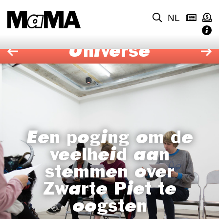
NL
Universe
Een poging om de
veelheid aan
stemmen over
Zwarte Piet te
oogsten