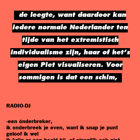
de leegte, want daardoor kan
iedere normale Nederlander ten
tijde van het extremistisch
individualisme zijn, haar of het’s
eigen Piet visualiseren. Voor
sommigen is dat een schim,
RADIO-DJ
-een ónderbreker,
ik onderbreek je even, want ik snap je punt
geloof ik wel