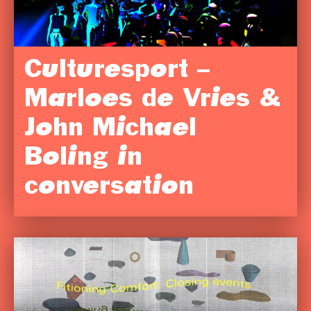
Culturesport –
Marloes de Vries &
John Michael
Boling in
conversation