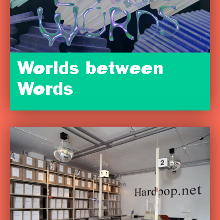
Worlds between
Words