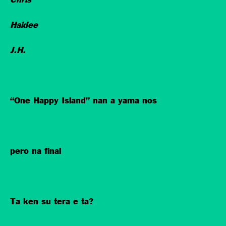
Chris
Haidee
J.H.
“One Happy Island” nan a yama nos
pero na final
Ta ken su tera e ta?