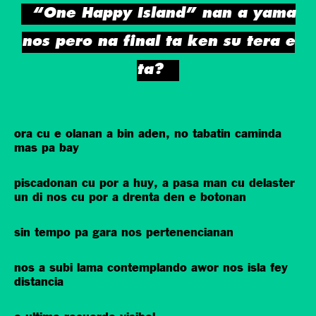
“One Happy Island” nan a yama
nos pero na final ta ken su tera e
ta?
ora cu e olanan a bin aden, no tabatin caminda
mas pa bay
piscadonan cu por a huy, a pasa man cu delaster
un di nos cu por a drenta den e botonan
sin tempo pa gara nos pertenencianan
nos a subi lama contemplando awor nos isla fey
distancia