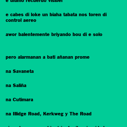
e ultimo recuerdo visibel
e cabes di loke un biaha tabata nos toren di
control aereo
awor balentemente briyando bou di e solo
pero alarmanan a bati añanan prome
na Savaneta
na Saliña
na Cutimara
na Illidge Road, Kerkweg y The Road