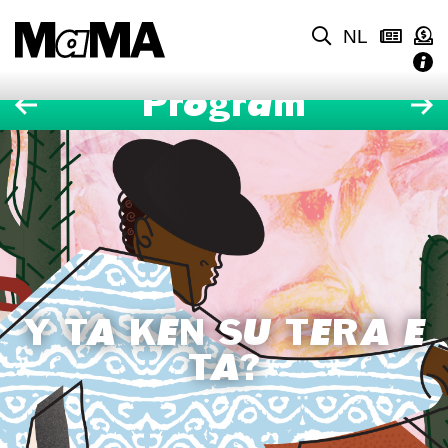
NL
Program
Y TA KEN SU TERA E
TA?