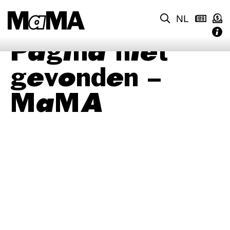
NL
Pagina niet
gevonden –
MaMA