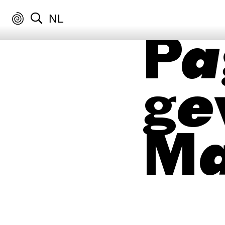
NL
Pa
ge
M