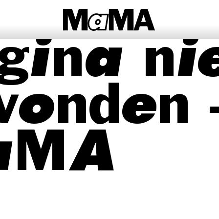
gina ni
vonden 
aMA